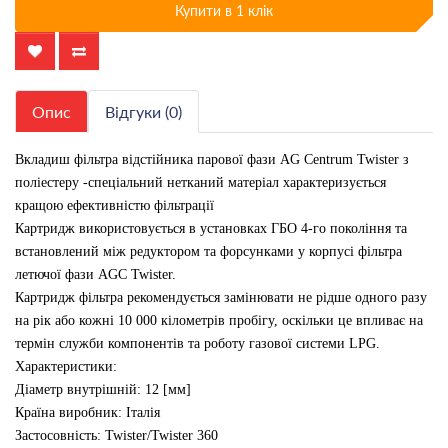
Купити в 1 клік
Опис
Відгуки (0)
Вкладиш фільтра відстійника парової фази AG Centrum Twister з
поліестеру -спеціальний нетканий матеріал характеризується
кращою ефективністю фільтрації
Картридж використовується в установках ГБО 4-го покоління та
встановлений між редуктором та форсунками у корпусі фільтра
летючої фази AGC Twister.
Картридж фільтра рекомендується замінювати не рідше одного разу
на рік або кожні 10 000 кілометрів пробігу, оскільки це впливає на
термін служби компонентів та роботу газової системи LPG.
Характеристики:
Діаметр внутрішній: 12 [мм]
Країна виробник: Італія
Застосовність: Twister/Twister 360