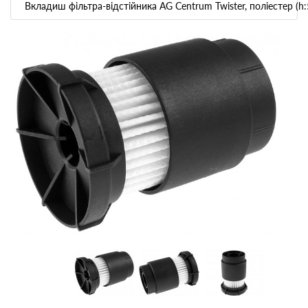
Вкладиш фільтра-відстійника AG Centrum Twister, поліестер (h:5