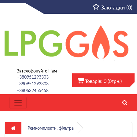
UA
Закладки (0)
Зателефонуйте Нам
+380951293303
Товарів: 0 (0грн.)
+380951293303
+380632455458
Ремкомплекти, фільтра