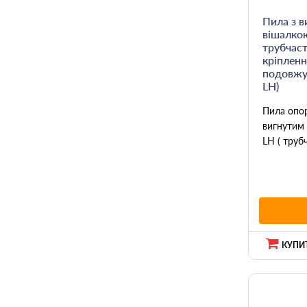
Пила з в
вішалко
трубчас
кріпленн
подовжу
LH)
Пила опо
вигнутим
LH ( трубч
КУПИТ