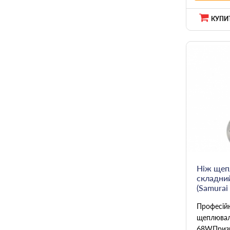
КУПИТ
Ніж щеп
складни
(Samura
Професій
щеплювал
68WПризн