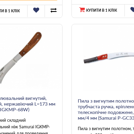
КУПИТИ В 1 КЛІК
И В 1 КЛІК
лювальний вигнутий,
Пила з вигнутим полотно
й, нержавіючий L=173 мм
трубчаста ручка, кріплен
i IGKMP-68W)
телескопічне подовжене,
мм/4 мм (Samurai P-GC3
ний складний
ьний ніж Samurai IGKMP-
Пила з вигнутим полотном, 
ачений для проведення