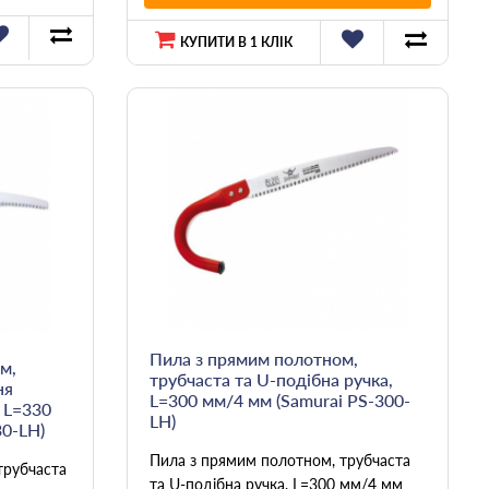
КУПИТИ В 1 КЛІК
Пила з прямим полотном,
м,
трубчаста та U-подібна ручка,
ня
L=300 мм/4 мм (Samurai PS-300-
 L=330
LH)
30-LH)
Пила з прямим полотном, трубчаста
трубчаста
та U-подібна ручка, L=300 мм/4 мм