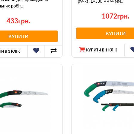
ручка, L=330 мм/4 мм..
них робіт..
1072грн.
433грн.
КУПИТИ
КУПИТИ
КУПИТИ В 1 КЛІК
И В 1 КЛІК