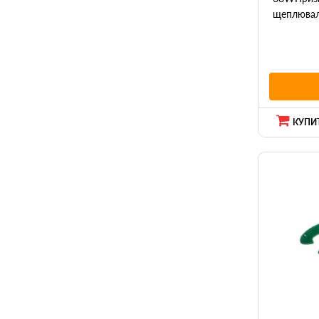
щеплюваль
КУПИТ