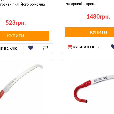
чагарників і крон..
 граней пил. Його ромбічна
1480грн.
523грн.
КУПИТИ
КУПИТИ
КУПИТИ В 1 КЛІК
И В 1 КЛІК