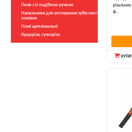
Пили з U-подібною ручкою
різальних
ф..
Напильники для заточування зубів пил і
ножівок
Ножі щеплювальні
Кущорізи, сучкорізи
КУПИТ