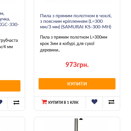
м,
Пила з прямим полотном в чохлі,
учка,
з поясним кріпленням (L=300
KGC-330-
мм/3 мм) (SAMURAI KS-300-MH)
Пила з прямим полотном L=300мм
трубчаста
крок 3мм в кобурі, для сухої
мм/4 мм
деревини..
973грн.
КУПИТИ
КУПИТИ В 1 КЛІК