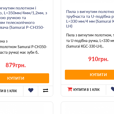
игнутим полотном і
Пила з вигнутим полотно
ю, L=350мм/4мм/1,2мм, з
трубчаста та U-подібна р
тою ручкою та
L=330 мм/4 мм (Samurai 
ям телескопічного
LH)
вача (Samurai P-CH350-
Пила з вигнутим полотном, 
та U-подібна ручка, L=330 
рна з
(Samurai KGC-330-LH)..
 полотном Samurai P-CH350-
аста ручка) має зуби б..
910грн.
879грн.
КУПИТИ
КУПИТИ
КУПИТИ В 1 КЛІК
И В 1 КЛІК