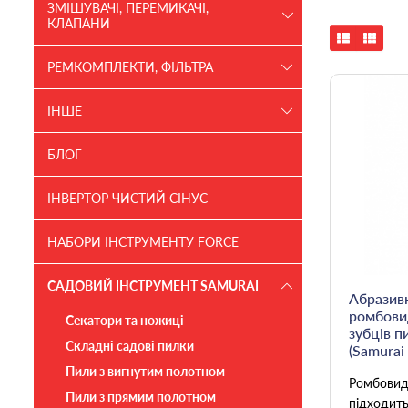
ЗМІШУВАЧІ, ПЕРЕМИКАЧІ,
КЛАПАНИ
РЕМКОМПЛЕКТИ, ФІЛЬТРА
ІНШЕ
БЛОГ
ІНВЕРТОР ЧИСТИЙ СІНУС
НАБОРИ ІНСТРУМЕНТУ FORCE
САДОВИЙ ІНСТРУМЕНТ SAMURAI
Абразив
ромбови
Секатори та ножиці
зубців п
Складні садові пилки
(Samurai
Пили з вигнутим полотном
Ромбовид
Пили з прямим полотном
підходит