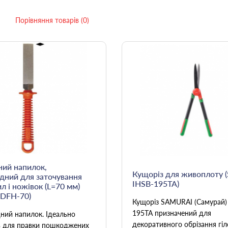
Порівняння товарів (0)
ний напилок,
Кущоріз для живоплоту (
дний для заточування
IHSB-195TA)
ил і ножівок (L=70 мм)
 DFH-70)
Кущоріз SAMURAI (Самурай)
195TA призначений для
ний напилок. Ідеально
декоративного обрізання гіл
ь для правки пошкоджених