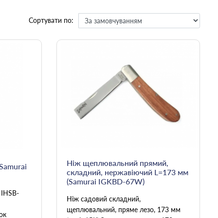
Сортувати по:
Ніж щеплювальний прямий,
Samurai
складний, нержавіючий L=173 мм
(Samurai IGKBD-67W)
 IHSB-
Ніж садовий складний,
щеплювальний, пряме лезо, 173 мм
ок