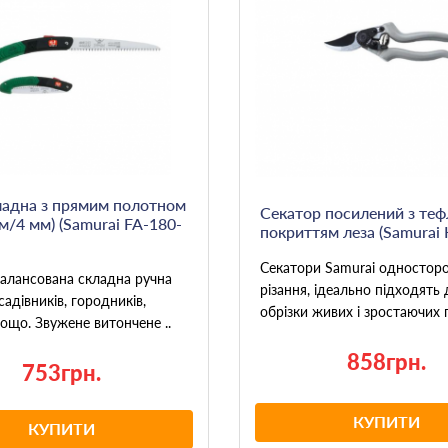
ладна з прямим полотном
Секатор посилений з те
м/4 мм) (Samurai FA-180-
покриттям леза (Samurai 
Секатори Samurai одностор
алансована складна ручна
різання, ідеально підходять 
садівників, городників,
обрізки живих і зростаючих гі
тощо. Звужене витончене ..
858грн.
753грн.
КУПИТИ
КУПИТИ