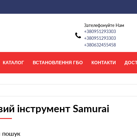
Зателефонуйте Нам
+380951293303
+380951293303
+380632455458
КАТАЛОГ
ВСТАНОВЛЕННЯ ГБО
КОНТАКТИ
ДОС
ий інструмент Samurai
и пошук