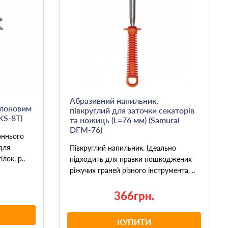
Абразивний напильник,
флоновим
півкруглий для заточки секаторів
KS-8T)
та ножиць (L=76 мм) (Samurai
DFM-76)
оннього
для
Півкруглий напильник. Ідеально
лок, р..
підходить для правки пошкоджених
ріжучих граней різного інструмента. ..
366грн.
КУПИТИ