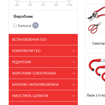
366
379
511
966
2720
Виробник
Samurai
75
ВСТАНОВЛЕННЯ ГБО
Секатор
КОМПЛЕКТИ ГБО
РЕДУКТОРА
ФОРСУНКИ І ЕЛЕКТРОНІКА
БАЛОНИ І МУЛЬТИКЛАПАНА
Пили з U-по
МАГІСТРАЛІ, ШЛАНГИ