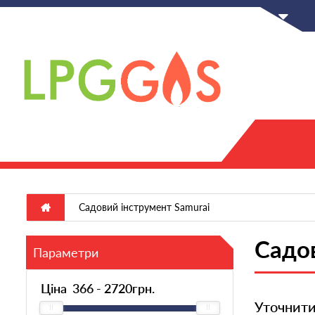
UA
Садовий інструмент Samurai
Садов
Параметри
Ціна
366
-
2720
грн.
Уточнит