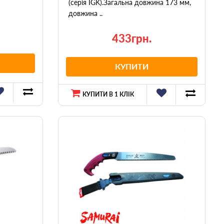
(серія IGK).Загальна довжина 173 мм,
довжина ..
433грн.
КУПИТИ
КУПИТИ В 1 КЛІК