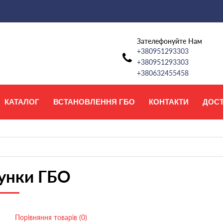
Зателефонуйте Нам
+380951293303
+380951293303
+380632455458
КАТАЛОГ
ВСТАНОВЛЕННЯ ГБО
КОНТАКТИ
ДОС
унки ГБО
Порівняння товарів (0)