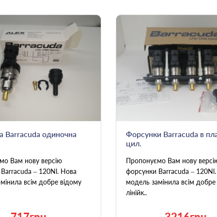
а Barracuda одиночна
Форсунки Barracuda в пла
цил.
мо Вам нову версію
Пропонуємо Вам нову версі
Barracuda – 120Nl. Нова
форсунки Barracuda – 120Nl
мінила всім добре відому
модель замінила всім добре
лінійк..
717грн.
3216грн.