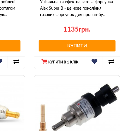
ироблені
Унікальна та ефектна газова форсунка
протягом
Alex Super B - це нове покоління
ую..
газових форсунок для пропан-бу..
1135грн.
КУПИТИ
КУПИТИ В 1 КЛІК