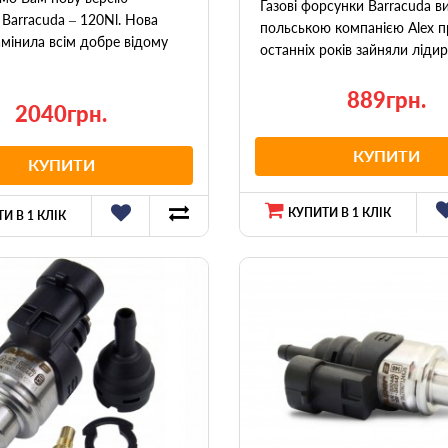
Газові форсунки Barracuda в
Barracuda – 120Nl. Нова
польською компанією Alex 
мінила всім добре відому
останніх років зайняли лідир
889грн.
2040грн.
КУПИТИ
КУПИТИ
КУПИТИ В 1 КЛІК
И В 1 КЛІК