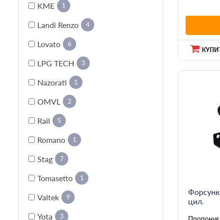
KME
1
Landi Renzo
4
Lovato
6
КУПИТ
LPG TECH
3
Nazorati
1
OMVL
2
Rail
5
Romano
1
Stag
7
Tomasetto
1
Форсунки
Valtek
9
цил.
Yota
3
Пропонує