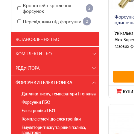
Кронштейн кріплення
2
форсунок
Форсунка
Перехідники під форсунки
2
одиночн
Унікальна
ВСТАНОВЛЕННЯ ГБО
Alex Supe
газових ф
КОМПЛЕКТИ ГБО
РЕДУКТОРА
ФОРСУНКИ І ЕЛЕКТРОНІКА
КУПИТ
Датчики тиску, температури і топлива
Форсунки ГБО
Електроніка ГБО
Комплектуючі до електроніки
Емулятори тиску та рівня палива,
варіатори