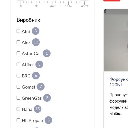
0
39
440
1816
4969
Виробник
AEB
3
Alex
11
Astar Gas
1
Atiker
3
BRC
6
Форсунк
120NL
Gomet
7
Пропонує
GreenGas
2
форсунки 
модель за
Hana
15
лінійк..
HL Propan
3