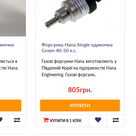
иночна
Форсунка Hana Single одиночна
Green 40-50 к.с.
ляється в
Газові форсунки Hana виготовляють у
стві Hana
Південній Кореї на підприємстві Hana
Engineering. Газові форсунк..
805грн.
КУПИТИ
КУПИТИ В 1 КЛІК