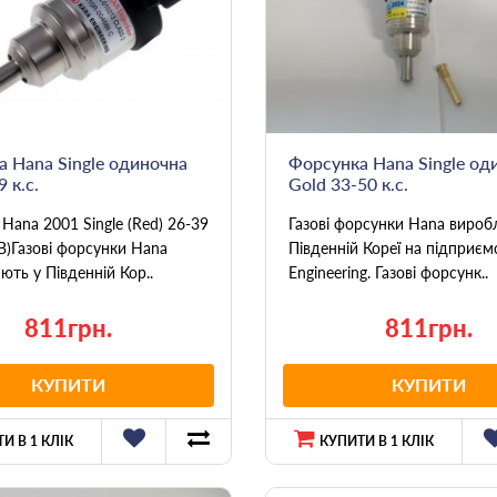
 Hana Single одиночна
Форсунка Hana Single од
 к.с.
Gold 33-50 к.с.
Hana 2001 Single (Red) 26-39
Газові форсунки Hana вироб
e B)Газові форсунки Hana
Південній Кореї на підприєм
ють у Південній Кор..
Engineering. Газові форсунк..
811грн.
811грн.
КУПИТИ
КУПИТИ
И В 1 КЛІК
КУПИТИ В 1 КЛІК