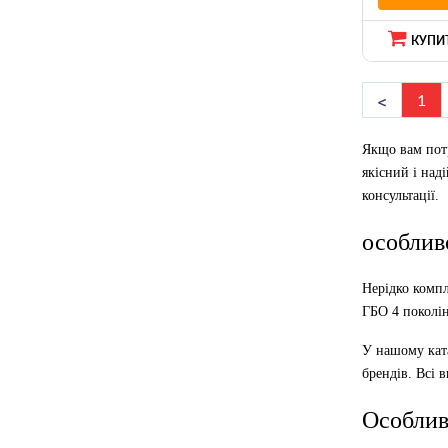
КУПИТ
1
Якщо вам пот
якісний і над
консультації.
особлив
Нерідко компл
ГБО 4 поколін
У нашому ката
брендів. Всі 
Особлив