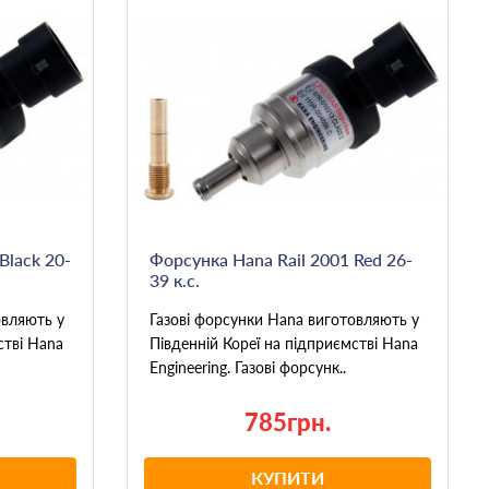
Black 20-
Форсунка Hana Rail 2001 Red 26-
39 к.с.
овляють у
Газові форсунки Hana виготовляють у
стві Hana
Південній Кореї на підприємстві Hana
Engineering. Газові форсунк..
785грн.
КУПИТИ