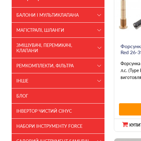
БАЛОНИ І МУЛЬТИКЛАПАНА
МАГІСТРАЛІ, ШЛАНГИ
ЗМІШУВАЧІ, ПЕРЕМИКАЧІ,
Форсунка
КЛАПАНИ
Red 26-39
Форсунка 
РЕМКОМПЛЕКТИ, ФІЛЬТРА
л.с. (Typ
виготовля
ІНШЕ
БЛОГ
ІНВЕРТОР ЧИСТИЙ СІНУС
КУПИТ
НАБОРИ ІНСТРУМЕНТУ FORCE