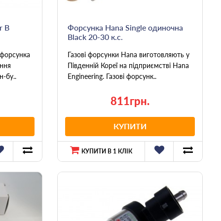
r B
Форсунка Hana Single одиночна
Black 20-30 к.с.
 форсунка
Газові форсунки Hana виготовляють у
іння
Південній Кореї на підприємстві Hana
-бу..
Engineering. Газові форсунк..
811грн.
КУПИТИ
КУПИТИ В 1 КЛІК