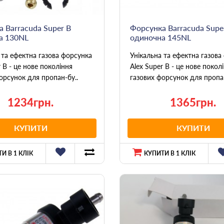
 Barracuda Super B
Форсунка Barracuda Supe
а 130NL
одиночна 145NL
 та ефектна газова форсунка
Унікальна та ефектна газова
r B - це нове покоління
Alex Super B - це нове покол
орсунок для пропан-бу..
газових форсунок для пропан
1234грн.
1365грн.
КУПИТИ
КУПИТИ
И В 1 КЛІК
КУПИТИ В 1 КЛІК