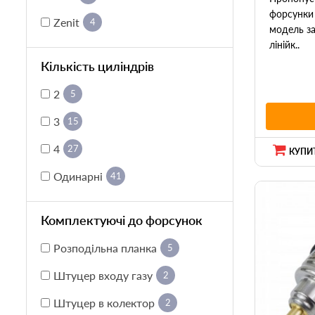
форсунки 
Zenit
4
модель за
лінійк..
Кількість циліндрів
2
5
3
15
4
27
КУПИТ
Одинарні
41
Комплектуючі до форсунок
Розподільна планка
5
Штуцер входу газу
2
Штуцер в колектор
2