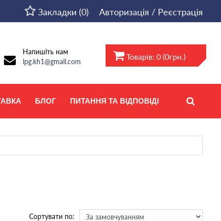
Закладки (0)
Авторизація / Реєстрація
Напишіть нам
Товарів: 0 (0грн.)
lpg.kh1@gmail.com
ТАВКА
БЛОГ
ПИТАННЯ ТА ВІДПОВІДІ
Сортувати по: