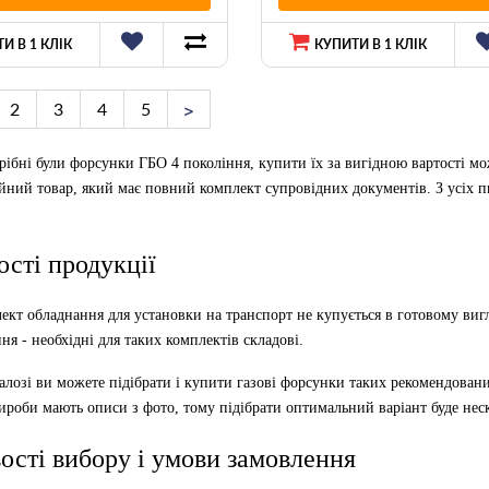
И В 1 КЛІК
КУПИТИ В 1 КЛІК
2
3
4
5
рібні були форсунки ГБО 4 покоління, купити їх за вигідною вартості 
ійний товар, який має повний комплект супровідних документів. З усіх 
ості продукції
ект обладнання для установки на транспорт не купується в готовому вигл
ня - необхідні для таких комплектів складові.
лозі ви можете підібрати і купити газові форсунки таких рекомендованих
вироби мають описи з фото, тому підібрати оптимальний варіант буде нес
ості вибору і умови замовлення