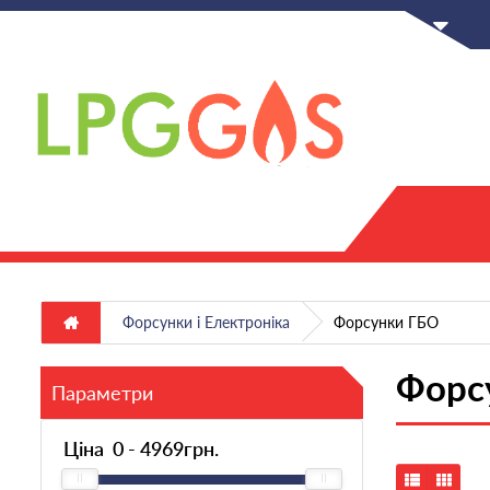
UA
Форсунки і Електроніка
Форсунки ГБО
Форс
Параметри
Ціна
0
-
4969
грн.