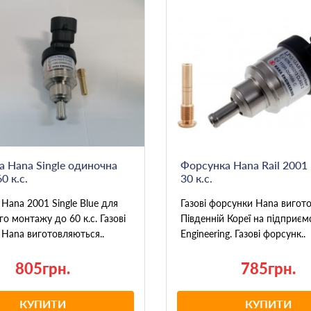
 Hana Single одиночна
Форсунка Hana Rail 2001 
0 к.с.
30 к.с.
Hana 2001 Single Blue для
Газові форсунки Hana вигот
о монтажу до 60 к.с. Газові
Південній Кореї на підприєм
Hana виготовляються..
Engineering. Газові форсунк..
805грн.
785грн.
КУПИТИ
КУПИТИ