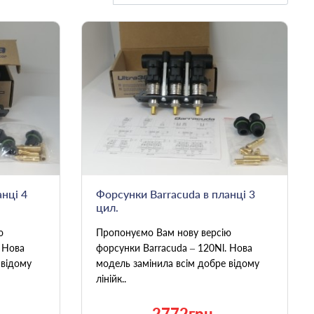
нці 4
Форсунки Barracuda в планці 3
цил.
ю
Пропонуємо Вам нову версію
. Нова
форсунки Barracuda – 120Nl. Нова
 відому
модель замінила всім добре відому
лінійк..
2772грн.