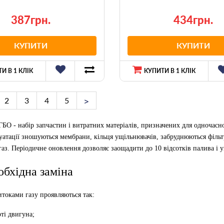
387грн.
434грн.
КУПИТИ
КУПИТИ
И В 1 КЛІК
КУПИТИ В 1 КЛІК
2
3
4
5
БО - набір запчастин і витратних матеріалів, призначених для одночасно
уатації зношуються мембрани, кільця ущільнювачів, забруднюються фільт
газ. Періодичне оновлення дозволяє заощадити до 10 відсотків палива і 
обхідна заміна
токами газу проявляються так:
оті двигуна;