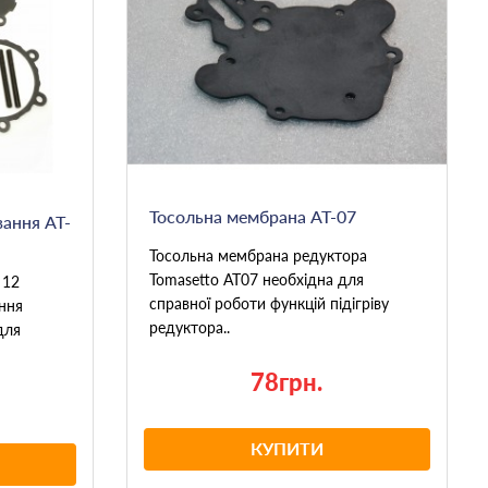
Тосольна мембрана AT-07
вання AT-
Тосольна мембрана редуктора
Tomasetto AT07 необхідна для
 12
справної роботи функцій підігріву
ння
редуктора..
для
78грн.
КУПИТИ