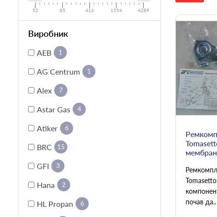
52
85
416
1554
4289
Виробник
AEB
1
AG Centrum
1
Alex
7
Astar Gas
4
Atiker
6
Ремкомп
Tomasett
BRC
15
мембрано
GFI
3
Ремкомпл
Tomasetto
Hana
2
компонен
почав да..
HL Propan
6