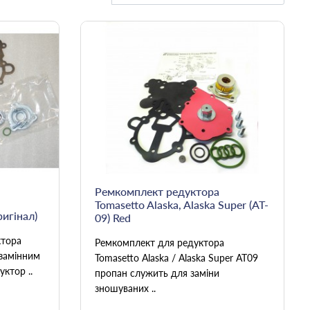
Ремкомплект редуктора
Tomasetto Alaska, Alaska Super (AT-
ригінал)
09) Red
ктора
Ремкомплект для редуктора
езамінним
Tomasetto Alaska / Alaska Super АТ09
ктор ..
пропан служить для заміни
зношуваних ..