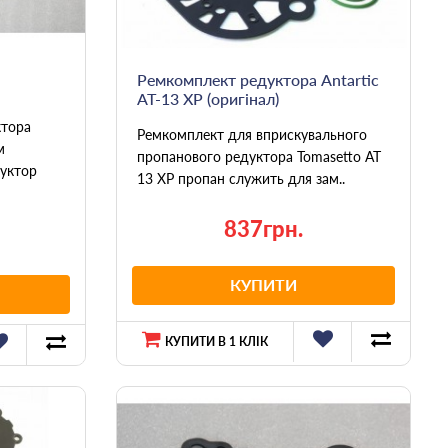
Ремкомплект редуктора Antartic
AT-13 XP (оригінал)
ктора
Ремкомплект для вприскувального
м
пропанового редуктора Tomasetto AT
уктор
13 XP пропан служить для зам..
837грн.
КУПИТИ
КУПИТИ В 1 КЛІК