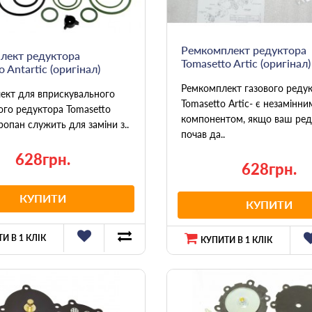
Ремкомплект редуктора
лект редуктора
Tomasetto Artic (оригінал)
 Antartic (оригінал)
Ремкомплект газового реду
ект для вприскувального
Tomasetto Artic- є незамінни
ого редуктора Tomasetto
компонентом, якщо ваш ред
пропан служить для заміни з..
почав да..
628грн.
628грн.
КУПИТИ
КУПИТИ
И В 1 КЛІК
КУПИТИ В 1 КЛІК