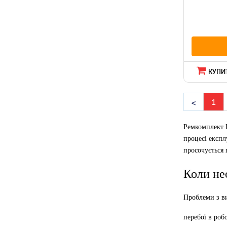
КУПИТ
1
Ремкомплект Г
процесі експл
просочується 
Коли не
Проблеми з ви
перебої в роб