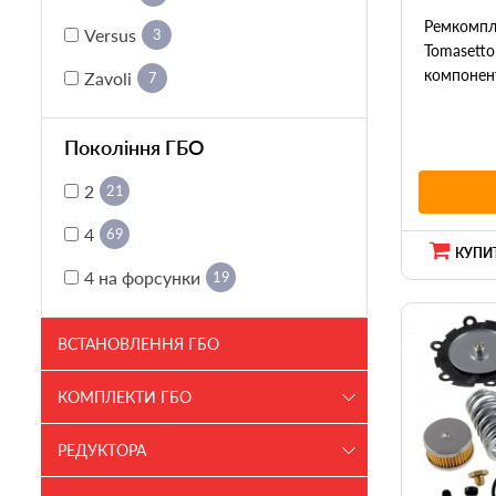
Ремкомпл
Versus
3
Tomasetto
компонент
Zavoli
7
Покоління ГБО
2
21
4
69
КУПИТ
4 на форсунки
19
ВСТАНОВЛЕННЯ ГБО
КОМПЛЕКТИ ГБО
РЕДУКТОРА