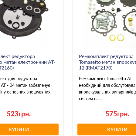
лект редуктора
Ремкомплект редуктора
o метан електронний AT-
Tomasetto метан впорску
T2160)
12 (RMAT2170)
ект для редуктора
Ремкомплект Tomasetto AT –
 AT - 04 метан забезпечує
необхідний для обслуговува
міну основних зношуваних
вприскувальних випарників 
систем на ..
523грн.
575грн.
КУПИТИ
КУПИТИ