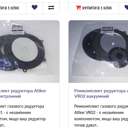
И В 1 КЛІК
КУПИТИ В 1 КЛІК
ект редуктора Atiker
Ремкомплект редуктора A
ектронний
VR02 вакуумний
ект газового редуктора
Ремкомплект газового реду
01 - є незамінним
Atiker VR02 - є незамінним
том, якщо ваш редуктор
компонентом, якщо ваш ред
т..
почав дават..