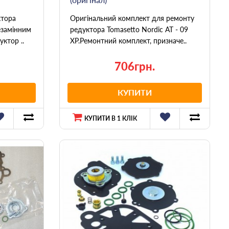
ктора
Оригінальний комплект для ремонту
незамінним
редуктора Tomasetto Nordic AT - 09
ктор ..
XP.Ремонтний комплект, призначе..
706грн.
КУПИТИ
КУПИТИ В 1 КЛІК