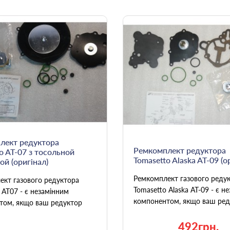
лект редуктора
Ремкомплект редуктора
o AT-07 з тосольной
Tomasetto Alaska AT-09 (о
й (оригінал)
Ремкомплект газового реду
ект газового редуктора
Tomasetto Alaska AT-09 - є н
 AT07 - є незамінним
компонентом, якщо ваш реду
том, якщо ваш редуктор
492грн.