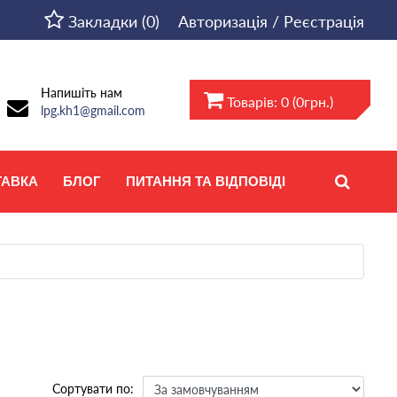
Закладки (0)
Авторизація / Реєстрація
Напишіть нам
Товарів: 0 (0грн.)
lpg.kh1@gmail.com
ТАВКА
БЛОГ
ПИТАННЯ ТА ВІДПОВІДІ
Сортувати по: