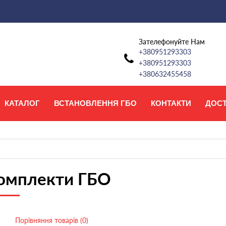
Зателефонуйте Нам
+380951293303
+380951293303
+380632455458
КАТАЛОГ
ВСТАНОВЛЕННЯ ГБО
КОНТАКТИ
ДОС
омплекти ГБО
Порівняння товарів (0)