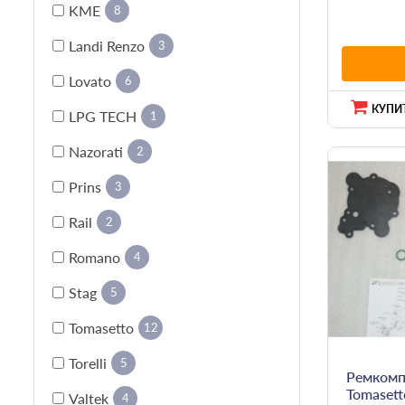
KME
8
Landi Renzo
3
Lovato
6
КУПИТ
LPG TECH
1
Nazorati
2
Prins
3
Rail
2
Romano
4
Stag
5
Tomasetto
12
Torelli
5
Ремкомп
Tomasett
Valtek
4