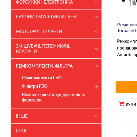
ФОРСУНКИ І ЕЛЕКТРОНІКА
БАЛОНИ І МУЛЬТИКЛАПАНА
Ремкомп
Tomasetto
МАГІСТРАЛІ, ШЛАНГИ
Ремкомпл
ЗМІШУВАЧІ, ПЕРЕМИКАЧІ,
пропанов
КЛАПАНИ
Antartic 
РЕМКОМПЛЕКТИ, ФІЛЬТРА
Ремкомплекти ГБО
Фільтри ГБО
Комплектуючі до редукторів та
форсунок
КУПИТ
ІНШЕ
БЛОГ