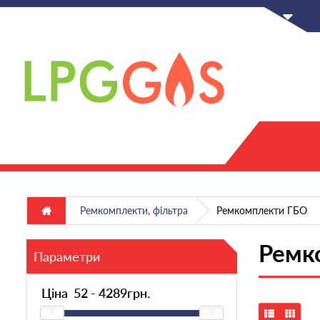
UA
Ремкомплекти, фільтра
Ремкомплекти ГБО
Ремк
Параметри
Ціна
52
-
4289
грн.