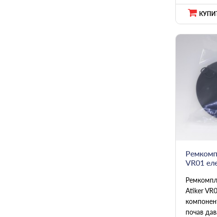
КУПИТ
Ремкомпл
VR01 ел
Ремкомпл
Atiker VR
компонен
почав дава