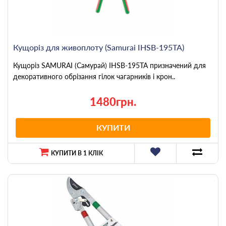
Кущоріз для живоплоту (Samurai IHSB-195TA)
Кущоріз SAMURAI (Самурай) IHSB-195TA призначений для
декоративного обрізання гілок чагарників і крон..
1480грн.
КУПИТИ
КУПИТИ В 1 КЛІК