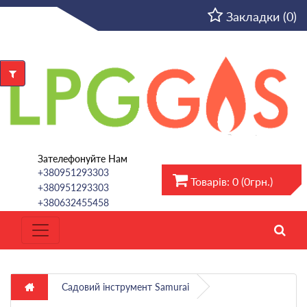
UA
Закладки (0)
Зателефонуйте Нам
+380951293303
Товарів: 0 (0грн.)
+380951293303
+380632455458
Садовий інструмент Samurai