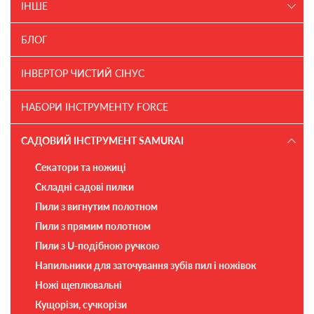
ІНШЕ
БЛОГ
ІНВЕРТОР ЧИСТИЙ СІНУС
НАБОРИ ІНСТРУМЕНТУ FORCE
САДОВИЙ ІНСТРУМЕНТ SAMURAI
Секатори та ножиці
Складні садові пилки
Пили з вигнутим полотном
Пили з прямим полотном
Пили з U-подібною ручкою
Напильники для заточування зубів пил і ножівок
Ножі щеплювальні
Кущорізи, сучкорізи