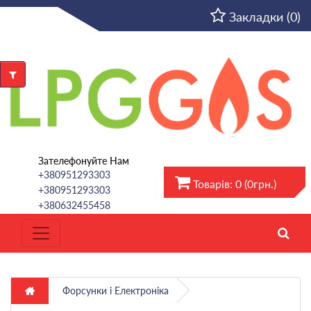
UA
Закладки (0)
Зателефонуйте Нам
+380951293303
Товарів: 0 (0грн.)
+380951293303
+380632455458
Форсунки і Електроніка