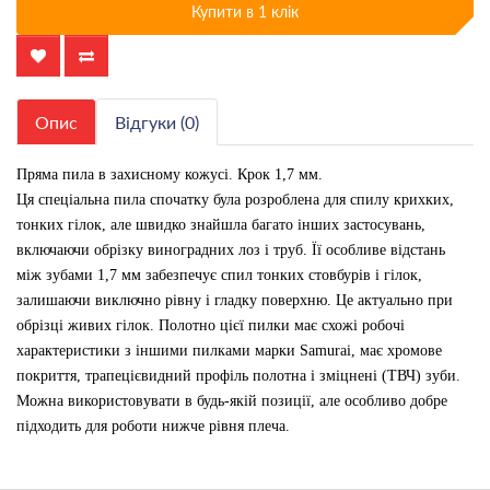
Купити в 1 клік
Опис
Відгуки (0)
Пряма пила в захисному кожусі. Крок 1,7 мм.
Ця спеціальна пила спочатку була розроблена для спилу крихких,
тонких гілок, але швидко знайшла багато інших застосувань,
включаючи обрізку виноградних лоз і труб. Її особливе відстань
між зубами 1,7 мм забезпечує спил тонких стовбурів і гілок,
залишаючи виключно рівну і гладку поверхню. Це актуально при
обрізці живих гілок. Полотно цієї пилки має схожі робочі
характеристики з іншими пилками марки Samurai, має хромове
покриття, трапецієвидний профіль полотна і зміцнені (ТВЧ) зуби.
Можна використовувати в будь-якій позиції, але особливо добре
підходить для роботи нижче рівня плеча.