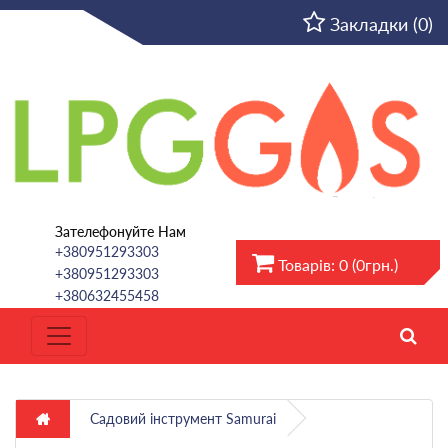
UA
Закладки (0)
Зателефонуйте Нам
+380951293303
Товарів: 0 (0грн.)
+380951293303
+380632455458
Садовий інструмент Samurai