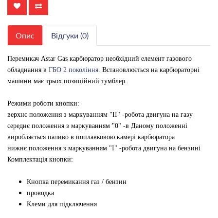
Опис
Відгуки (0)
Перемикач Astar Gas карбюратор необхідний елемент газового
обладнання в
ГБО 2 покоління
. Встановлюється на карбюраторні
машини має трьох позиційний тумблер.
Режими роботи кнопки:
верхнє положення з маркуванням "II" -робота двигуна на газу
середнє положення з маркуванням "0" -в Даному положенні
виробляється паливо в поплавковою камері карбюратора
нижнє положення з маркуванням "I" -робота двигуна на бензині
Комплектація кнопки:
Кнопка перемикання газ / бензин
проводка
Клеми для підключення