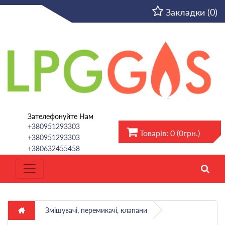
UA
Закладки (0)
Зателефонуйте Нам
+380951293303
Товарів: 0 (0грн.)
+380951293303
+380632455458
Змішувачі, перемикачі, клапани