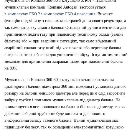
Мультиклапан Romano 360-30 з котушкою 67R01 -
італійський
мультиклапан компанії "Romano Autogas"
застосовується
в
комплектах
ГБО 2
і
комплектах ГБО 4 покоління
.
Виконує
функцію подачі газу з газових магістралей до газового редуктора, а
так само заправку самого балона. Оснащений ручним вентилем для
припинення подачі газу при плановому технічному огляді (заміні
фільтрів) або ж при аварійних ситуаціях, так само вбудований
аварійний клапан газу який під час пожежі або перегріву балона
витравлює тиск з балона для уникнення вибуху. Існує автоматичний
механізм для припинення заправки газом при наповненні балона
на 80%.
Мультиклапан Romano 360-30 з котушкою встановлюється на
циліндричні балони діаметром 360 мм, можлива і установка даного
розміру на балони меншого діаметра але перед цим слід вкоротити
забірну трубку і поплавок мультиклапана під діаметр балона. Не
рекомендується встановлювати на балони більшого діаметру, так як
довжини забірної трубки не буде вистачати для повного
використання запасу газового балона. Даний мультиклапан має
підвищену безпеку, так як оснащений електромагнітної котушкою