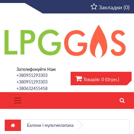
UA
Закладки (0)
Зателефонуйте Нам
+380951293303
Товарів: 0 (0грн.)
+380951293303
+380632455458
Балони і мультиклапана