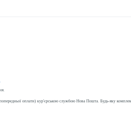
.
ня.
з попередньої оплати) кур'єрською службою Нова Пошта. Будь-яку компле