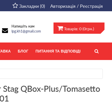
Закладки (0)
Авторизація / Реєстрація
Напишіть нам
Товарів: 0 (0грн.)
lpg.kh1@gmail.com
ТАВКА
БЛОГ
ПИТАННЯ ТА ВІДПОВІДІ
 Stag QBox-Plus/Tomasetto
w01