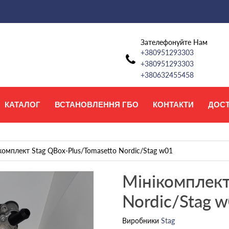
Зателефонуйте Нам
+380951293303
+380951293303
+380632455458
КАТАЛОГ
ВСТАНОВЛЕННЯ ГБО
КОНТАКТИ
ДОС
комплект Stag QBox-Plus/Tomasetto Nordic/Stag w01
Мінікомплект
Nordic/Stag 
Виробники
Stag