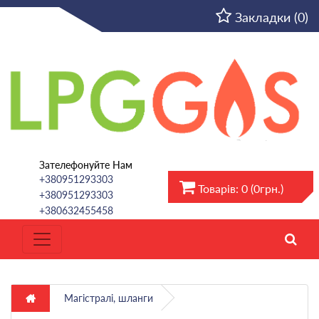
UA
Закладки (0)
Зателефонуйте Нам
+380951293303
Товарів: 0 (0грн.)
+380951293303
+380632455458
Магістралі, шланги