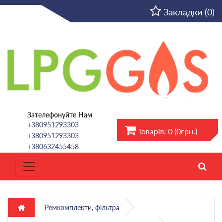
UA
Закладки (0)
Зателефонуйте Нам
+380951293303
Товарів: 0 (0грн.)
+380951293303
+380632455458
Ремкомплекти, фільтра