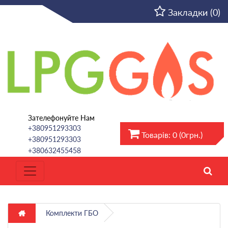
UA
Закладки (0)
Зателефонуйте Нам
+380951293303
Товарів: 0 (0грн.)
+380951293303
+380632455458
Комплекти ГБО