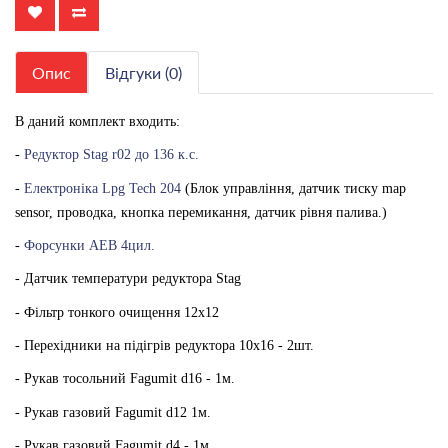
Опис
Відгуки (0)
В даний комплект входить:
-
Редуктор
Stag r02 до 136
к.с.
-
Електроніка Lpg Tech 204
(Блок управління, датчик тиску map
sensor, проводка, кнопка перемикання, датчик рівня палива.)
-
Форсунки AEB 4цил.
- Датчик температури редуктора Stag
- Фільтр тонкого очищення 12х12
- Перехідники на підігрів редуктора 10х16 - 2шт.
- Рукав тосольний Fagumit d16 - 1м.
- Рукав газовий Fagumit d12 1м.
- Рукав газовий Fagumit d4 - 1м.