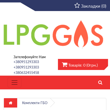
UA
Закладки (0)
Зателефонуйте Нам
+380951293303
Товарів: 0 (0грн.)
+380951293303
+380632455458
Комплекти ГБО