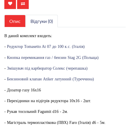
Опис
Відгуки (0)
В даний комплект входить:
-
Редуктор Tomasetto At 07 до 100 к.с. (Італія)
-
Кнопка перемикання газ / бензин Stag 2G (Польща)
-
Змішувач під карбюратор Солекс (черепашка)
-
Бензиновий клапан Atiker латунний (Туреччина)
- Дозатор газу 16х16
- Перехідники на підігрів редуктора 10х16 - 2шт.
- Рукав тосольний Fagumit d16 - 2м.
- Магістраль термопластікова (ПВХ) Faro (Італія) d6 - 5м.