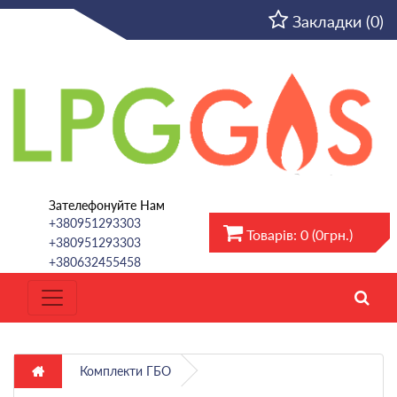
UA
Закладки (0)
Зателефонуйте Нам
+380951293303
Товарів: 0 (0грн.)
+380951293303
+380632455458
Комплекти ГБО