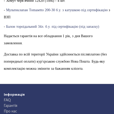
- Хомут черв'ячний 12х20 (Tork) - 4 шт.
-
Мультиклапан Tomasetto 200-30 б.у. з катушкою під сертифікацію
з
ВЗП
-
Балон тороідальний 34л. б.у. під сертифікацію (під запаску)
Надається гарантія на все обладнання 1 рік, з дня Вашого
замовлення.
Доставка по всій території України здійснюється післяплатою (без
попередньої оплати) кур'єрською службою Нова Пошта. Будь-яку
комплектацію можна змінити за бажанням клієнта.
Інформація
FAQ
Гарантія
Про нас