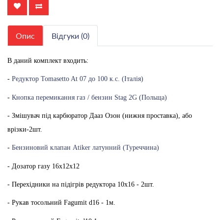
Опис
Відгуки (0)
В даний комплект входить:
-
Редуктор Tomasetto At 07 до 100 к.с. (Італія)
-
Кнопка перемикання газ / бензин Stag 2G (Польща)
- Змішувач під карбюратор Дааз Озон (нижня проставка), або
врізки-2шт.
-
Бензиновий клапан Atiker латунний (Туреччина)
- Дозатор газу 16х12х12
- Перехідники на підігрів редуктора 10х16 - 2шт.
- Рукав тосольний Fagumit d16 - 1м.