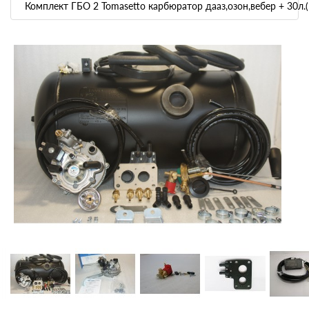
Комплект ГБО 2 Tomasetto карбюратор дааз,озон,вебер + 30л.