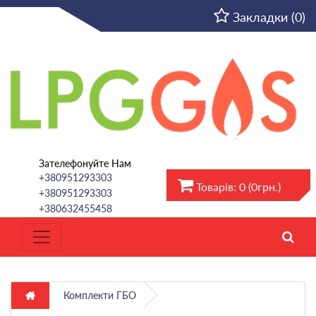
UA
Закладки (0)
Зателефонуйте Нам
+380951293303
Товарів: 0 (0грн.)
+380951293303
+380632455458
Комплекти ГБО