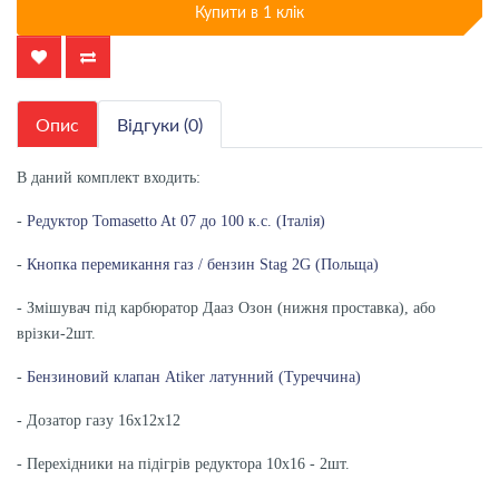
Купити в 1 клік
Опис
Відгуки (0)
В даний комплект входить:
-
Редуктор Tomasetto At 07 до 100 к.с. (Італія)
-
Кнопка перемикання газ / бензин Stag 2G (Польща)
- Змішувач під карбюратор Дааз Озон (нижня проставка), або
врізки-2шт.
-
Бензиновий клапан Atiker латунний (Туреччина)
- Дозатор газу 16х12х12
- Перехідники на підігрів редуктора 10х16 - 2шт.