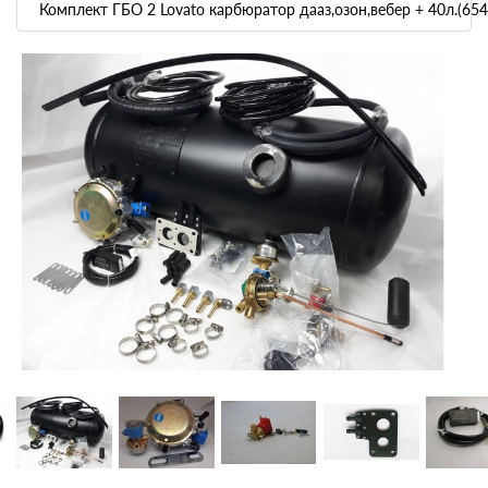
Комплект ГБО 2 Lovato карбюратор дааз,озон,вебер + 40л.(65