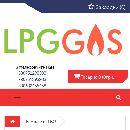
UA
Закладки (0)
Зателефонуйте Нам
+380951293303
Товарів: 0 (0грн.)
+380951293303
+380632455458
Комплекти ГБО