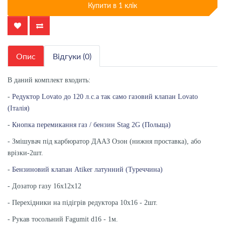
Купити в 1 клік
Опис
Відгуки (0)
В даний комплект входить:
-
Редуктор Lovato до 120 л.с.а так само газовий клапан Lovato
(Італія)
-
Кнопка перемикання газ / бензин Stag 2G (Польща)
- Змішувач під карбюратор ДААЗ Озон (нижня проставка), або
врізки-2шт.
-
Бензиновий клапан Atiker латунний (Туреччина)
- Дозатор газу 16х12х12
- Перехідники на підігрів редуктора 10х16 - 2шт.
- Рукав тосольний Fagumit d16 - 1м.