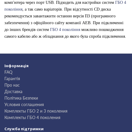
комп'ютера через порт USB. Підходить для настройки систем
ГБО 4
покоління
, а так само варіаторів. При відсутності CD диска
рекомендується завантажити останню версія ПЗ (програмного
забезпечення) з офіційного сайту компанії AEB. При підключенні
до інших брендів систем
ГБО 4 покоління
можливо пошкодження
самого кабелю або ж обладнання до якого була спроба підключення.
Інформація
FAQ
Гарантія
Про нас
Доставка
Політика Безпеки
Условия соглашения
Комплекты ГБО 2 и 3 поколения
Комплекты ГБО 4 поколения
Служба підтримки