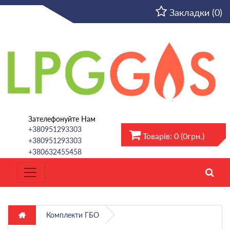
UA
Закладки (0)
Зателефонуйте Нам
+380951293303
Товарів: 0 (0грн.)
+380951293303
+380632455458
Комплекти ГБО