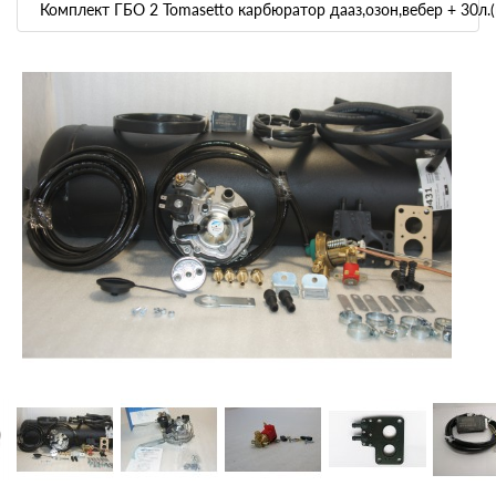
Комплект ГБО 2 Tomasetto карбюратор дааз,озон,вебер + 30л.(