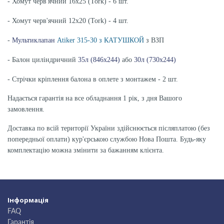
- Хомут черв'ячний 16х25 (Tork) - 6 шт.
- Хомут черв'ячний 12х20 (Tork) - 4 шт.
-
Мультиклапан
Atiker 315-30 з КАТУШКОЙ
з ВЗП
- Балон циліндричний
35л (846х244)
або
30л (730х244)
- Стрічки кріплення балона в оплете з монтажем - 2 шт.
Надається гарантія на все обладнання 1 рік, з дня Вашого
замовлення.
Доставка по всій території України здійснюється післяплатою (без
попередньої оплати) кур'єрською службою Нова Пошта. Будь-яку
комплектацію можна змінити за бажанням клієнта.
Інформація
FAQ
Гарантія