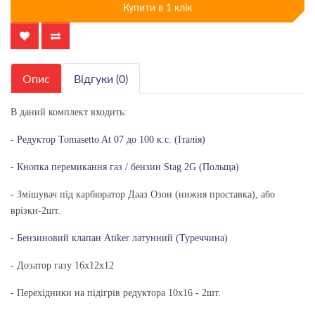
Купити в 1 клік
Опис
Відгуки (0)
В даний комплект входить:
-
Редуктор Tomasetto At 07 до 100 к.с. (Італія)
-
Кнопка перемикання газ / бензин Stag 2G (Польща)
- Змішувач під карбюратор Дааз Озон (нижня проставка), або
врізки-2шт.
-
Бензиновий клапан Atiker латунний (Туреччина)
- Дозатор газу 16х12х12
- Перехідники на підігрів редуктора 10х16 - 2шт.