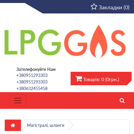
UA
Закладки (0)
Зателефонуйте Нам
+380951293303
Товарів: 0 (0грн.)
+380951293303
+380632455458
Магістралі, шланги