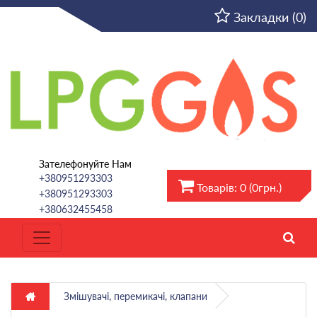
UA
Закладки (0)
Зателефонуйте Нам
+380951293303
Товарів: 0 (0грн.)
+380951293303
+380632455458
Змішувачі, перемикачі, клапани