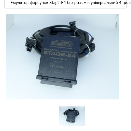
Емулятор форсунок Stag2-E4 без роз'ємів універсальний 4 цил