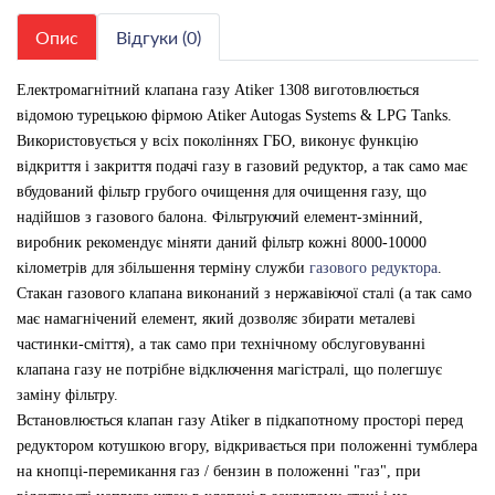
Опис
Відгуки (0)
Електромагнітний клапана газу Atiker 1308 виготовлюється
відомою турецькою фірмою Atiker Autogas Systems & LPG Tanks.
Використовується у всіх поколіннях ГБО, виконує функцію
відкриття і закриття подачі газу в газовий редуктор, а так само має
вбудований фільтр грубого очищення для очищення газу, що
надійшов з газового балона. Фільтруючий елемент-змінний,
виробник рекомендує міняти даний фільтр кожні 8000-10000
кілометрів для збільшення терміну служби
газового редуктора
.
Стакан газового клапана виконаний з нержавіючої сталі (а так само
має намагнічений елемент, який дозволяє збирати металеві
частинки-сміття), а так само при технічному обслуговуванні
клапана газу не потрібне відключення магістралі, що полегшує
заміну фільтру.
Встановлюється клапан газу Atiker в підкапотному просторі перед
редуктором котушкою вгору, відкривається при положенні тумблера
на кнопці-перемикання газ / бензин в положенні "газ", при