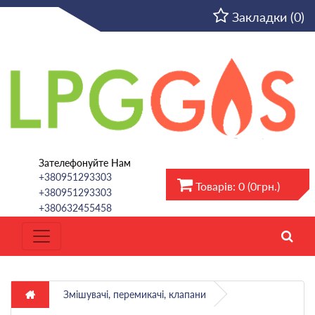
UA
Закладки (0)
Зателефонуйте Нам
+380951293303
Товарів: 0 (0грн.)
+380951293303
+380632455458
Змішувачі, перемикачі, клапани