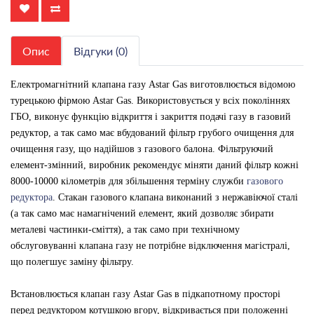
Опис
Відгуки (0)
Електромагнітний клапана газу Astar Gas виготовлюється відомою
турецькою фірмою Astar Gas. Використовується у всіх поколіннях
ГБО, виконує функцію відкриття і закриття подачі газу в газовий
редуктор, а так само має вбудований фільтр грубого очищення для
очищення газу, що надійшов з газового балона. Фільтруючий
елемент-змінний, виробник рекомендує міняти даний фільтр кожні
8000-10000 кілометрів для збільшення терміну служби
газового
редуктора
. Стакан газового клапана виконаний з нержавіючої сталі
(а так само має намагнічений елемент, який дозволяє збирати
металеві частинки-сміття), а так само при технічному
обслуговуванні клапана газу не потрібне відключення магістралі,
що полегшує заміну фільтру.
Встановлюється клапан газу Astar Gas в підкапотному просторі
перед редуктором котушкою вгору, відкривається при положенні