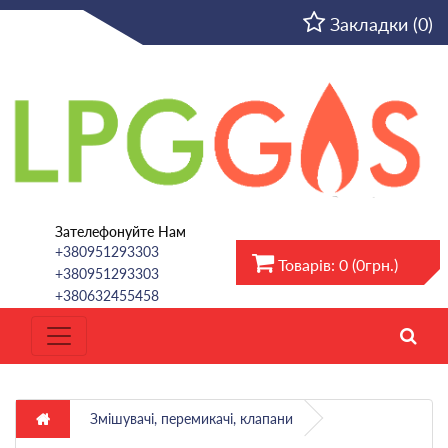
UA
Закладки (0)
Зателефонуйте Нам
+380951293303
Товарів: 0 (0грн.)
+380951293303
+380632455458
Змішувачі, перемикачі, клапани