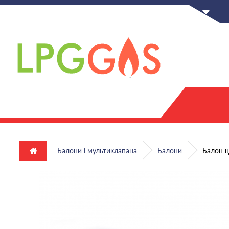
UA
Балони і мультиклапана
Балони
Балон ц