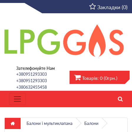
UA
Закладки (0)
Зателефонуйте Нам
+380951293303
Товарів: 0 (0грн.)
+380951293303
+380632455458
Балони і мультиклапана
Балони