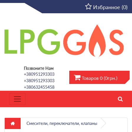
RU
Избранное (0)
Позвоните Нам
+380951293303
Товаров 0 (0грн.)
+380951293303
+380632455458
Смесители, переключатели, клапаны