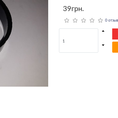
39грн.
0 отзы