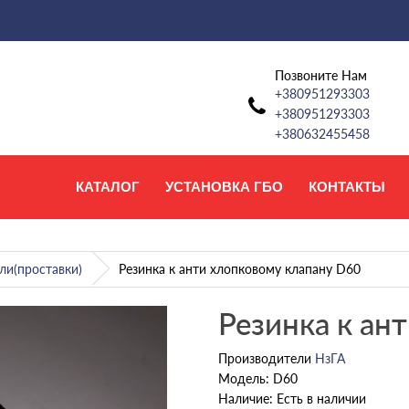
Позвоните Нам
+380951293303
+380951293303
+380632455458
КАТАЛОГ
УСТАНОВКА ГБО
КОНТАКТЫ
ли(проставки)
Резинка к анти хлопковому клапану D60
Резинка к ан
Производители
НзГА
Модель: D60
Наличие: Есть в наличии