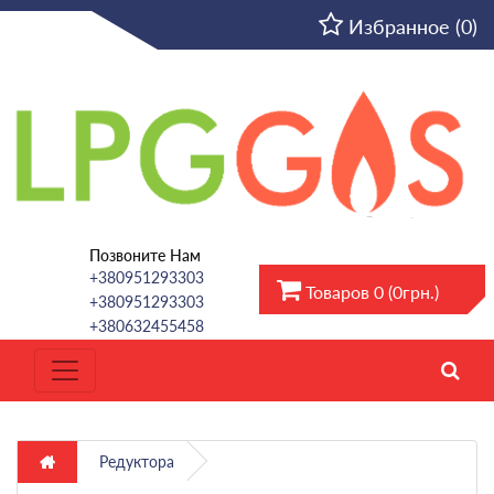
RU
Избранное (0)
Позвоните Нам
+380951293303
Товаров 0 (0грн.)
+380951293303
+380632455458
Редуктора