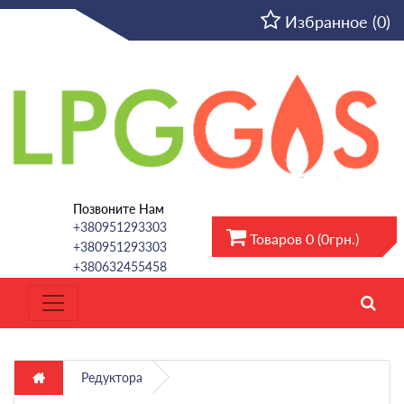
RU
Избранное (0)
Позвоните Нам
+380951293303
Товаров 0 (0грн.)
+380951293303
+380632455458
Редуктора