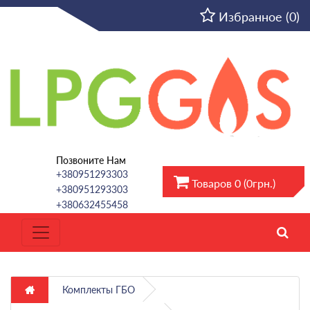
RU
Избранное (0)
Позвоните Нам
+380951293303
Товаров 0 (0грн.)
+380951293303
+380632455458
Комплекты ГБО