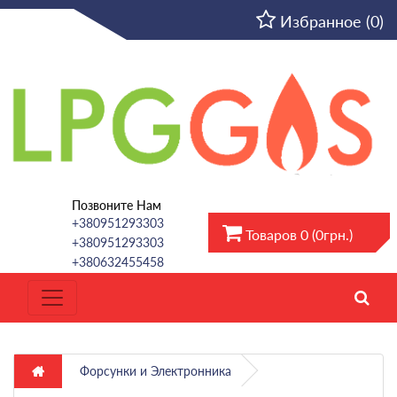
RU
Избранное (0)
Позвоните Нам
+380951293303
Товаров 0 (0грн.)
+380951293303
+380632455458
Форсунки и Электронника