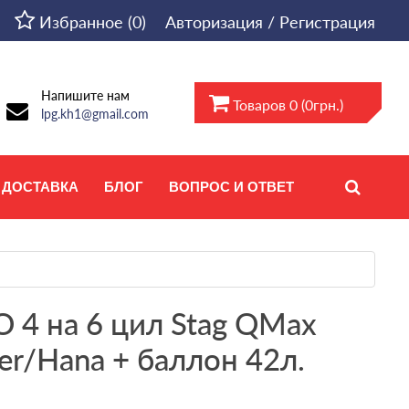
Избранное (0)
Авторизация / Регистрация
Напишите нам
Товаров 0 (0грн.)
lpg.kh1@gmail.com
ДОСТАВКА
БЛОГ
ВОПРОС И ОТВЕТ
 4 на 6 цил Stag QMax
er/Hana + баллон 42л.