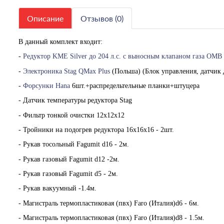
Описание
Отзывов (0)
В данный комплект входит:
-
Редуктор KME Silver до 204 л.с. с выносным клапаном газа OMB
-
Электроника Stag QMax Plus
(Польша) (Блок управления, датчик 
-
Форсунки Hana
6шт.+распредельтельные планки+штуцера
- Датчик температуры редуктора Stag
- Фильтр тонкой очистки 12х12х12
- Тройники на подогрев редуктора 16х16х16 - 2шт.
- Рукав тосольный Fagumit d16 - 2м.
- Рукав газовый Fagumit d12 -2м.
- Рукав газовый Fagumit d5 - 2м.
- Рукав вакуумный -1.4м.
- Магистраль термопластиковая (пвх) Faro (Италия)d6 - 6м.
- Магистраль термопластиковая (пвх) Faro (Италия)d8 - 1.5м.