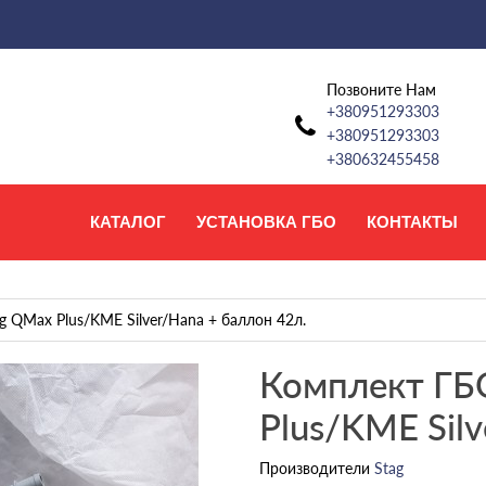
Позвоните Нам
+380951293303
+380951293303
+380632455458
КАТАЛОГ
УСТАНОВКА ГБО
КОНТАКТЫ
g QMax Plus/KME Silver/Hana + баллон 42л.
Комплект ГБО
Plus/KME Silv
Производители
Stag