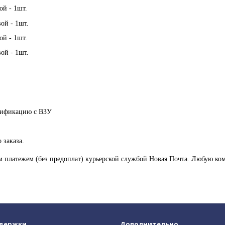
ой - 1шт.
ой - 1шт.
ой - 1шт.
ой - 1шт.
ртификацию с ВЗУ
 заказа.
м платежем (без предоплат) курьерской службой Новая Почта. Любую к
ддержки
Дополнительно