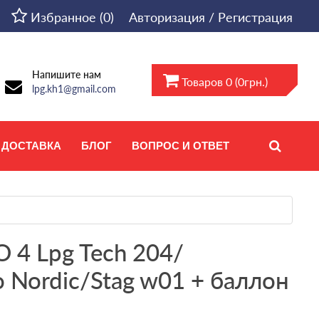
Избранное (0)
Авторизация / Регистрация
Напишите нам
Товаров 0 (0грн.)
lpg.kh1@gmail.com
ДОСТАВКА
БЛОГ
ВОПРОС И ОТВЕТ
 4 Lpg Tech 204/
o Nordic/Stag w01 + баллон