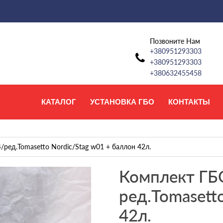
Позвоните Нам
+380951293303
+380951293303
+380632455458
КАТАЛОГ
УСТАНОВКА ГБО
КОНТАКТЫ
/ред.Tomasetto Nordic/Stag w01 + баллон 42л.
Комплект ГБО
ред.Tomasett
42л.