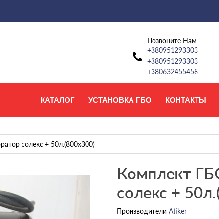
Позвоните Нам
+380951293303
+380951293303
+380632455458
КАТАЛОГ
УСТАНОВКА ГБО
КОНТАКТЫ
ратор солекс + 50л.(800х300)
Комплект ГБО
солекс + 50л.
Производители
Atiker