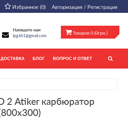
Избранное (0)
Авторизация / Регистрация
Напишите нам
Товаров 0 (0грн.)
lpg.kh1@gmail.com
ДОСТАВКА
БЛОГ
ВОПРОС И ОТВЕТ
 2 Atiker карбюратор
(800х300)