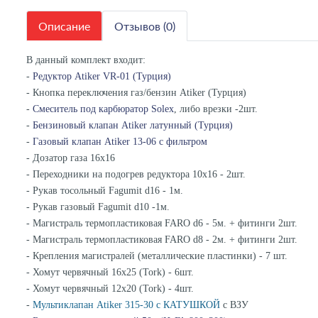
Описание
Отзывов (0)
В данный комплект входит:
-
Редуктор Atiker VR-01 (Турция)
- Кнопка переключения газ/бензин Atiker (Турция)
-
Смеситель под карбюратор Solex
, либо врезки -2шт.
-
Бензиновый клапан Atiker латунный (Турция)
-
Газовый клапан Atiker 13-06 c фильтром
- Дозатор газа 16х16
- Переходники на подогрев редуктора 10х16 - 2шт.
- Рукав тосольный Fagumit d16 - 1м.
- Рукав газовый Fagumit d10 -1м.
- Магистраль термопластиковая FARO d6 - 5м. + фитинги 2шт.
- Магистраль термопластиковая FARO d8 - 2м. + фитинги 2шт.
- Крепления магистралей (металлические пластинки) - 7 шт.
- Хомут червячный 16х25 (Tork) - 6шт.
- Хомут червячный 12х20 (Tork) - 4шт.
-
Мультиклапан Atiker 315-30 с КАТУШКОЙ
с ВЗУ