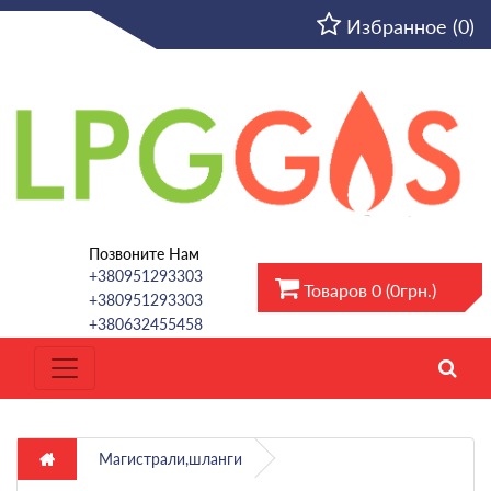
RU
Избранное (0)
Позвоните Нам
+380951293303
Товаров 0 (0грн.)
+380951293303
+380632455458
Магистрали,шланги