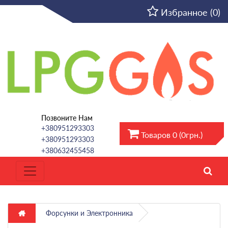
RU
Избранное (0)
Позвоните Нам
+380951293303
Товаров 0 (0грн.)
+380951293303
+380632455458
Форсунки и Электронника