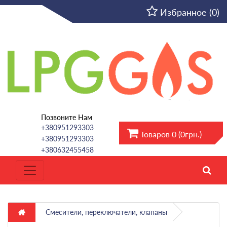
RU
Избранное (0)
Позвоните Нам
+380951293303
Товаров 0 (0грн.)
+380951293303
+380632455458
Смесители, переключатели, клапаны