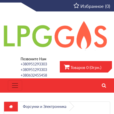
RU
Избранное (0)
Позвоните Нам
+380951293303
Товаров 0 (0грн.)
+380951293303
+380632455458
Форсунки и Электронника