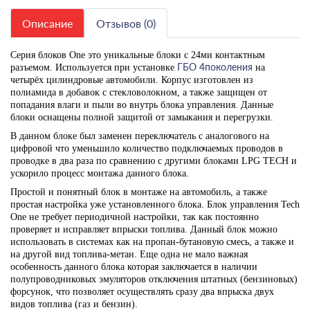
Описание
Отзывов (0)
Серия блоков One это уникальные блоки с 24ми контактным
ГБО 4поколения
разъемом. Используется при установке
на
четырёх цилиндровые автомобили. Корпус изготовлен из
полиамида в добавок с стекловолокном, а также защищен от
попадания влаги и пыли во внутрь блока управления. Данные
блоки оснащены полной защитой от замыкания и перегрузки.
В данном блоке был заменен переключатель с аналогового на
цифровой что уменьшило количество подключаемых проводов в
проводке в два раза по сравнению с другими блоками
LPG
TECH
и
ускорило процесс монтажа данного блока.
Простой и понятный блок в монтаже на автомобиль, а также
простая настройка уже установленного блока. Блок управления
Tech
One не требует периодичной настройки, так как постоянно
проверяет и исправляет впрыски топлива. Данный блок можно
использовать в системах как на пропан-бутановую смесь, а также и
на другой вид топлива-метан. Еще одна не мало важная
особенность данного блока которая заключается в наличии
полупроводниковых эмуляторов отключения штатных (бензиновых)
форсунок, что позволяет осуществлять сразу два впрыска двух
видов топлива (газ и бензин).