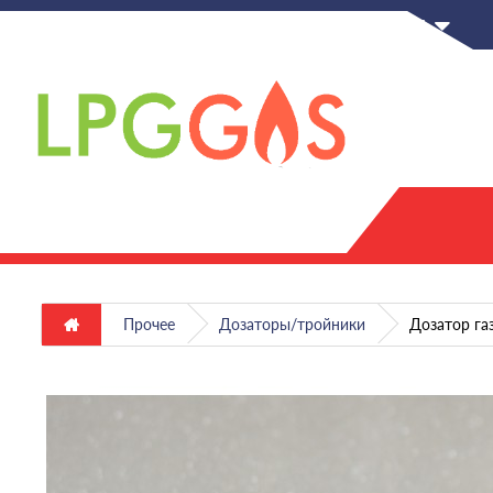
RU
Прочее
Дозаторы/тройники
Дозатор га