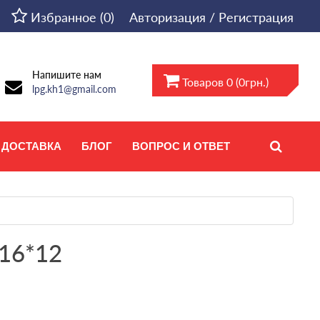
Избранное (0)
Авторизация / Регистрация
Напишите нам
Товаров 0 (0грн.)
lpg.kh1@gmail.com
ДОСТАВКА
БЛОГ
ВОПРОС И ОТВЕТ
 16*12