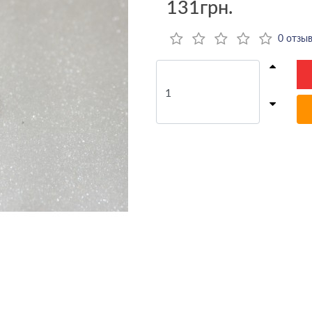
131грн.
0 отзы