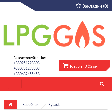
UA
Закладки (0)
Зателефонуйте Нам
+380951293303
Товарів: 0 (0грн.)
+380951293303
+380632455458
Виробник
Rybacki